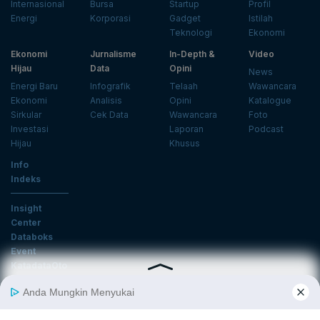
Internasional
Bursa
Startup
Profil
Energi
Korporasi
Gadget
Istilah
Teknologi
Ekonomi
Ekonomi
Jurnalisme
In-Depth &
Video
Hijau
Data
Opini
News
Energi Baru
Infografik
Telaah
Wawancara
Ekonomi
Analisis
Opini
Katalogue
Sirkular
Cek Data
Wawancara
Foto
Investasi
Laporan
Podcast
Hijau
Khusus
Info
Indeks
Insight
Center
Databoks
Event
KatadataOto
Langganan Newsletter