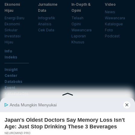
Ekonomi
Jurnalisme
In-Depth &
Video
Hijau
Data
Opini
News
Energi Baru
Infografik
Telaah
Wawancara
Ekonomi
Analisis
Opini
Katalogue
Sirkular
Cek Data
Wawancara
Foto
Investasi
Laporan
Podcast
Hijau
Khusus
Info
Indeks
Insight
Center
Databoks
Event
KatadataOto
Langganan Newsletter
Email
Daftar