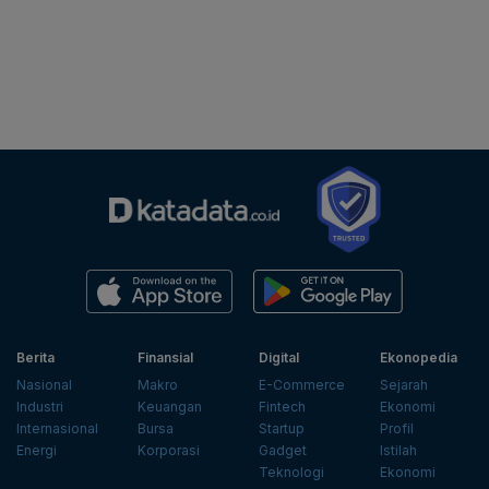
Berita
Finansial
Digital
Ekonopedia
Nasional
Makro
E-Commerce
Sejarah
Industri
Keuangan
Fintech
Ekonomi
Internasional
Bursa
Startup
Profil
Energi
Korporasi
Gadget
Istilah
Teknologi
Ekonomi