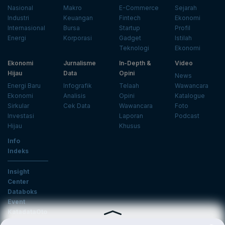
Nasional
Makro
E-Commerce
Sejarah
Industri
Keuangan
Fintech
Ekonomi
Internasional
Bursa
Startup
Profil
Energi
Korporasi
Gadget
Istilah
Teknologi
Ekonomi
Ekonomi
Jurnalisme
In-Depth &
Video
Hijau
Data
Opini
News
Energi Baru
Infografik
Telaah
Wawancara
Ekonomi
Analisis
Opini
Katalogue
Sirkular
Cek Data
Wawancara
Foto
Investasi
Laporan
Podcast
Hijau
Khusus
Info
Indeks
Insight
Center
Databoks
Event
KatadataOto