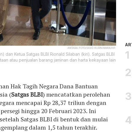
AR
ANTARA FOTO/SIGID KURNIAWAN/HP.
) dan Ketua Satgas BLBI Rionald Silaban (kiri). Satgas BLBI
taan atau penjualan barang jaminan dan harta kekayaan lain
nan Hak Tagih Negara Dana Bantuan
sia (
Satgas BLBI
) mencatatkan perolehan
egara mencapai Rp 28,37 triliun dengan
 persegi hingga 20 Februari 2023. Ini
etelah Satgas BLBI di bentuk dan mulai
ngemplang dalam 1,5 tahun terakhir.