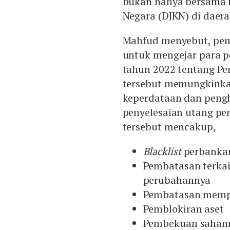
bukan hanya bersama k
Negara (DJKN) di daera
Mahfud menyebut, peme
untuk mengejar para p
tahun 2022 tentang Pe
tersebut memungkinka
keperdataan dan pengh
penyelesaian utang p
tersebut mencakup,
Blacklist
perbanka
Pembatasan terka
perubahannya
Pembatasan memp
Pemblokiran aset
Pembekuan saham