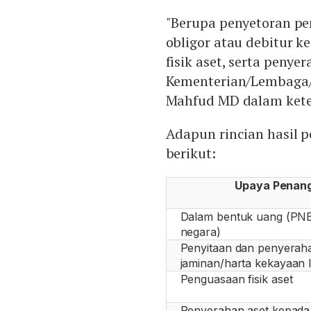
"Berupa penyetoran pe
obligor atau debitur k
fisik aset, serta penye
Kementerian/Lembaga/
Mahfud MD dalam keter
Adapun rincian hasil p
berikut:
Upaya Penan
Dalam bentuk uang (PNB
negara)
Penyitaan dan penyerah
jaminan/harta kekayaan l
Penguasaan fisik aset
Penyerahan aset kepada