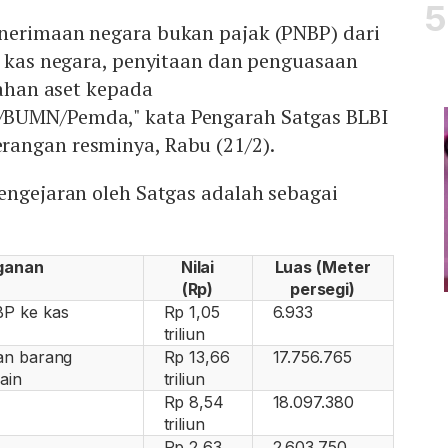
nerimaan negara bukan pajak (PNBP) dari
e kas negara, penyitaan dan penguasaan
rahan aset kepada
BUMN/Pemda," kata Pengarah Satgas BLBI
angan resminya, Rabu (21/2).
engejaran oleh Satgas adalah sebagai
ganan
Nilai
Luas (Meter
(Rp)
persegi)
P ke kas
Rp 1,05
6.933
triliun
an barang
Rp 13,66
17.756.765
ain
triliun
Rp 8,54
18.097.380
triliun
Rp 2,63
2.603.750