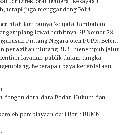
antor Direktorat Jenderal Kekayaan
h, tetapi juga menggandeng Polri.
rintah kini punya 'senjata' tambahan
engemplang lewat terbitnya PP Nomor 28
ngurusan Piutang Negara oleh PUPN. Beleid
n penagihan piutang BLBI menempuh jalur
entian layanan publik dalam rangka
engemplang. Beberapa upaya keperdataan
n
it dengan data-data Badan Hukum dan
eroleh pembiayaan dari Bank BUMN
.