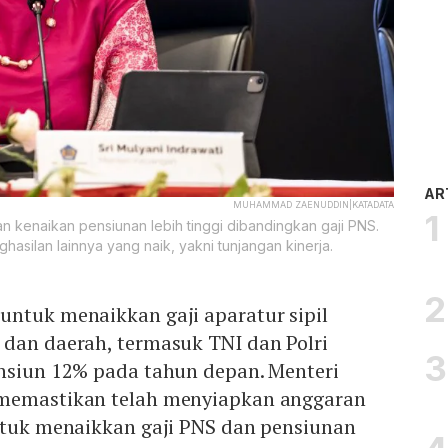
AR
MUHAMMAD ZAENUDDIN|KATADATA
n kenaikan pensiunan lebih tinggi dibandingkan gaji PNS.
asilan lainnya yang naik, yakni tunjangan kinerja.
untuk menaikkan gaji aparatur sipil
 dan daerah, termasuk TNI dan Polri
ensiun 12% pada tahun depan. Menteri
 memastikan telah menyiapkan anggaran
untuk menaikkan gaji PNS dan pensiunan