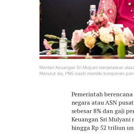
Menteri Keuangan Sri Mulyani menjelaskan alasa
Menurut dia, PNS masih memiliki kompenen pengh
Pemerintah berencana 
negara atau ASN pusat
sebesar 8% dan gaji p
Keuangan Sri Mulyani
hingga Rp 52 triliun 