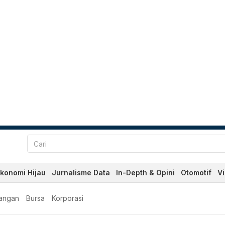
konomi Hijau
Jurnalisme Data
In-Depth & Opini
Otomotif
V
angan
Bursa
Korporasi