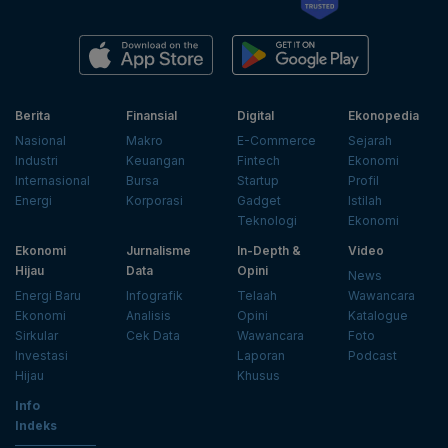
Berita
Finansial
Digital
Ekonopedia
Nasional
Makro
E-Commerce
Sejarah
Industri
Keuangan
Fintech
Ekonomi
Internasional
Bursa
Startup
Profil
Energi
Korporasi
Gadget
Istilah
Teknologi
Ekonomi
Ekonomi
Jurnalisme
In-Depth &
Video
Hijau
Data
Opini
News
Energi Baru
Infografik
Telaah
Wawancara
Ekonomi
Analisis
Opini
Katalogue
Sirkular
Cek Data
Wawancara
Foto
Investasi
Laporan
Podcast
Hijau
Khusus
Info
Indeks