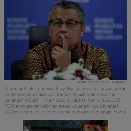
ANTARA FOTO/SIGID KURNIAWAN/TOM.
Gubernur Bank Indonesia Perry Warjiyo bersiap menyampaikan
konferensi pers hasil rapat berkala Komite Stabilitas Sistem
Keuangan (KSSK) II Tahun 2023 di Jakarta, Senin (8/5/2023).
KSSK menyatakan stabilitas sistem keuangan pada kuartal I-
2023 masih terjaga di tengah tantangan pasar keuangan global.