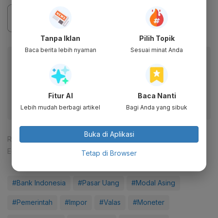
Tanpa Iklan
Pilih Topik
Baca berita lebih nyaman
Sesuai minat Anda
Baca artikel ini lewat aplikasi mobile.
Dapatkan pengalaman membaca lebih nyaman dan nikmati
fitur menarik lainnya lewat aplikasi mobile Katadata.
Fitur AI
Baca Nanti
Lebih mudah berbagi artikel
Bagi Anda yang sibuk
Buka di Aplikasi
Reporter:
Zahwa Madjid
Editor:
Ferrika Lukmana Sari
Tetap di Browser
#Bank Indonesia
#Pasar Uang
#Modal Asing
#Pemerintah
#Impor
#Valas
#Moneter