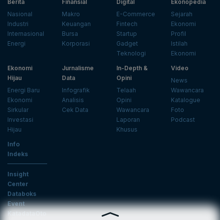
Berita
Finansial
Digital
Ekonopedia
Nasional
Makro
E-Commerce
Sejarah
Industri
Keuangan
Fintech
Ekonomi
Internasional
Bursa
Startup
Profil
Energi
Korporasi
Gadget
Istilah
Teknologi
Ekonomi
Ekonomi
Jurnalisme
In-Depth &
Video
Hijau
Data
Opini
News
Energi Baru
Infografik
Telaah
Wawancara
Ekonomi
Analisis
Opini
Katalogue
Sirkular
Cek Data
Wawancara
Foto
Investasi
Laporan
Podcast
Hijau
Khusus
Info
Indeks
Insight
Center
Databoks
Event
KatadataOto