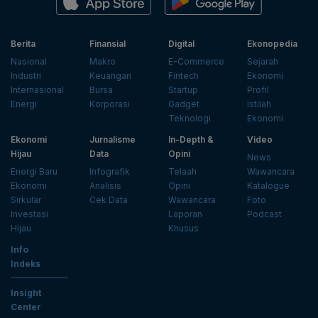
Berita
Finansial
Digital
Ekonopedia
Nasional
Makro
E-Commerce
Sejarah
Industri
Keuangan
Fintech
Ekonomi
Internasional
Bursa
Startup
Profil
Energi
Korporasi
Gadget
Istilah
Teknologi
Ekonomi
Ekonomi
Jurnalisme
In-Depth &
Video
Hijau
Data
Opini
News
Energi Baru
Infografik
Telaah
Wawancara
Ekonomi
Analisis
Opini
Katalogue
Sirkular
Cek Data
Wawancara
Foto
Investasi
Laporan
Podcast
Hijau
Khusus
Info
Indeks
Insight
Center