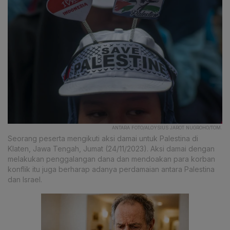
ANTARA FOTO/ALOYSIUS JAROT NUGROHO/TOM.
Seorang peserta mengikuti aksi damai untuk Palestina di
Klaten, Jawa Tengah, Jumat (24/11/2023). Aksi damai dengan
melakukan penggalangan dana dan mendoakan para korban
konflik itu juga berharap adanya perdamaian antara Palestina
dan Israel.