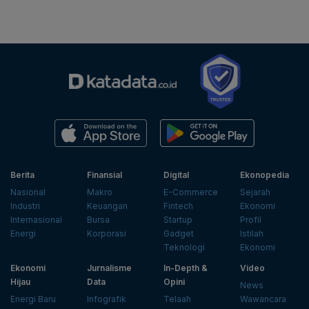
Berita
Finansial
Digital
Ekonopedia
Nasional
Makro
E-Commerce
Sejarah
Industri
Keuangan
Fintech
Ekonomi
Internasional
Bursa
Startup
Profil
Energi
Korporasi
Gadget
Istilah
Teknologi
Ekonomi
Ekonomi
Jurnalisme
In-Depth &
Video
Hijau
Data
Opini
News
Energi Baru
Infografik
Telaah
Wawancara