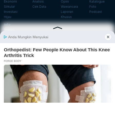
Ekonomi
Analisis
Opini
Katalogue
Sirkular
Cek Data
Wawancara
Foto
Investasi
Laporan
Podcast
Hijau
Khusus
Info
Indeks
Insight
Center
Databoks
Event
KatadataOto
Langganan Newsletter
Email
Daftar
Ikuti Kami