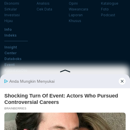
Ekonomi
Analisis
Opini
Katalogue
Sirkular
Cek Data
Wawancara
Foto
Investasi
Laporan
Podcast
Hijau
Khusus
Info
Indeks
Insight
Center
Databoks
Event
KatadataOto
Langganan Newsletter
Email
Daftar
Ikuti Kami