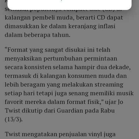
semakin populernya compact disc (CD) di
kalangan pembeli muda, berarti CD dapat
dimasukkan ke dalam keranjang inflasi
dalam beberapa tahun.
“Format yang sangat disukai ini telah
menyaksikan pertumbuhan permintaan
secara konsisten selama hampir dua dekade,
termasuk di kalangan konsumen muda dan
lebih beragam yang melakukan streaming
setiap hari tetapi juga senang memiliki musik
favorit mereka dalam format fisik,” ujar Jo
Twist dikutip dari Guardian pada Rabu
(13/3).
Twist mengatakan penjualan vinyl juga