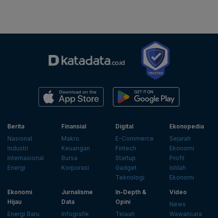
Berita
Finansial
Digital
Ekonopedia
Nasional
Makro
E-Commerce
Sejarah
Industri
Keuangan
Fintech
Ekonomi
Internasional
Bursa
Startup
Profil
Energi
Korporasi
Gadget
Istilah
Teknologi
Ekonomi
Ekonomi
Jurnalisme
In-Depth &
Video
Hijau
Data
Opini
News
Energi Baru
Infografik
Telaah
Wawancara