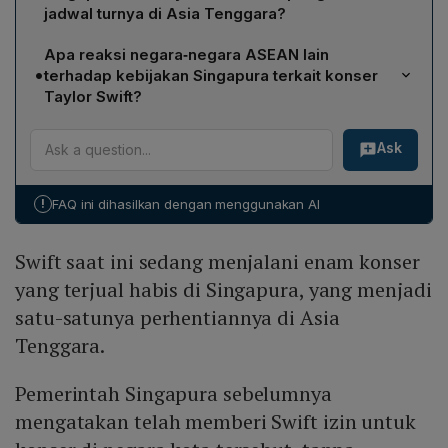
hubungan dengan negara‑negara ASEAN, melainkan
jadwal turnya di Asia Tenggara?
bagian dari negosiasi normal untuk menjadikan
Kesepakatan itu menghasilkan enam konser yang
Singapura satu‑satunya tempat persinggahan
Apa reaksi negara‑negara ASEAN lain
terjual habis di Singapura, menjadikannya satu‑satunya
konsernya di Asia Tenggara. Ia menilai kesepakatan
•
terhadap kebijakan Singapura terkait konser
pemberhentian Swift di wilayah ASEAN. Pemerintah
tersebut berhasil tidak melihatnya sebagai tindakan
Taylor Swift?
Singapura memberikan izin tanpa mengungkap detail
yang tidak bersahabat.
Perdana Menteri Thailand menyindir insentif yang
perjanjian, sementara promotor AEG Presents
Ask
diberikan Singapura, menganggapnya tidak adil karena
membantu mewujudkan penampilan tersebut.
menghalangi konser di negara lain. Seorang anggota
parlemen Filipina juga mengkritik kebijakan tersebut,
!
FAQ ini dihasilkan dengan menggunakan AI
menyebutnya tidak mencerminkan sikap baik
antar‑tetangga.
Swift saat ini sedang menjalani enam konser
yang terjual habis di Singapura, yang menjadi
satu-satunya perhentiannya di Asia
Tenggara.
Pemerintah Singapura sebelumnya
mengatakan telah memberi Swift izin untuk