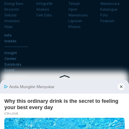
Energi Baru
Infografik
Telaah
Wawancara
Ekonomi
Analisis
Opini
Katalogue
Sirkular
Cek Data
Wawancara
Foto
Investasi
Laporan
Podcast
Hijau
Khusus
Info
Indeks
Insight
Center
Databoks
Event
KatadataOto
Langganan Newsletter
Email
Daftar
Ikuti Kami