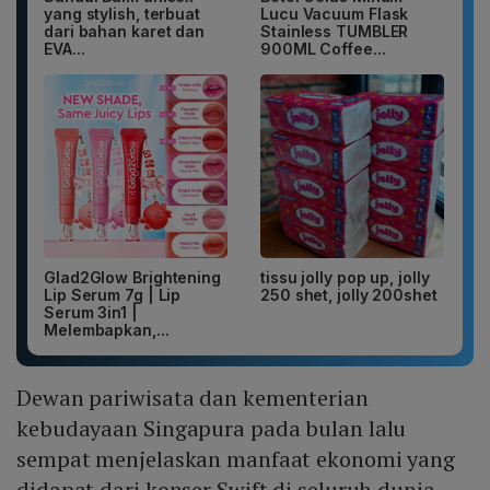
yang stylish, terbuat
Lucu Vacuum Flask
dari bahan karet dan
Stainless TUMBLER
EVA...
900ML Coffee...
Glad2Glow Brightening
tissu jolly pop up, jolly
Lip Serum 7g | Lip
250 shet, jolly 200shet
Serum 3in1 |
Melembapkan,...
Dewan pariwisata dan kementerian
kebudayaan Singapura pada bulan lalu
sempat menjelaskan manfaat ekonomi yang
didapat dari konser Swift di seluruh dunia