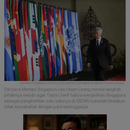
ANTARA FOTO/MEDIA CENTER G20 INDONESIA/AKBAR NUGROHO GUMAY/WSJ/22.
Perdana Menteri Singapura Lee Hsien Loong menilai langkah
pihaknya melobi agar Taylor Swift hanya menjadikan Singapura
sebagai penghentian satu-satunya di ASEAN bukanlah tindakan
tidak bersabahat dengan para tetangganya.