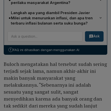
naik menjadi 276,2%, sedikit lebih rendah daripada
perilaku masyarakat Argentina?
perkiraan jajak pendapat yang menilai 282,1%.
Inflasi yang sangat tinggi menurunkan daya beli,
Langkah apa yang diambil Presiden Javier
meningkatkan kemiskinan, dan memaksa banyak orang
•
Milei untuk menurunkan inflasi, dan apa tren
memulung sisa makanan atau mengais tong sampah.
terbaru inflasi bulanan serta suku bunga?
Penjual buah dan sayur di Buenos Aires melaporkan
Presiden Javier Milei menerapkan kebijakan
bahwa hingga 20 orang menumpuk di sekitar wadah
Ask
penghematan ketat untuk menurunkan inflasi tiga digit.
sampah untuk mencari makanan, terutama lansia,
Pemerintah memperkirakan inflasi bulanan pada
menggambarkan krisis sosial yang mendalam.
Februari akan turun menjadi sekitar 15,3%, lebih rendah
!
FAQ ini dihasilkan dengan menggunakan AI
dari 20% Januari dan 25% bulan sebelumnya. Selain
itu, Bank Sentral Argentina memangkas suku bunga
Buloch mengatakan hal tersebut sudah sering
menjadi 80%, meskipun situasi penjualan dan produksi
masih diproyeksikan rumit.
terjadi sejak lama, namun akhir-akhir ini
makin banyak masyarakat yang
melakukannya. “Sebenarnya ini adalah
sesuatu yang sangat sulit, sangat
menyedihkan karena ada banyak orang dan
tak sedikit dari mereka yang sudah lanjut