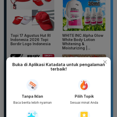
Topi 17 Agustus Hut RI
WHITE INC Alpha Glow
Indonesia 2026 Topi
White Body Lotion
Bordir Logo Indonesia
Whitening &
Moisturizing |...
×
Buka di Aplikasi Katadata untuk pengalaman
terbaik!
Tanpa Iklan
Pilih Topik
DXPRO - Jersey Reguler
New 2026 Pamelo.id
Baca berita lebih nyaman
Sesuai minat Anda
HUT RI Kemerdekaan
Setelan Anak 17
Indonesia Collection
Agustus Dirgahayu 81
Drop 1...
2026 Katun...