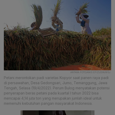
ANTARA FOTO/ANIS EFIZUDIN/WSJ.
Petani merontokan padi varietas Kopyor saat panen raya padi
di persawahan, Desa Gedongsari, Jumo, Temanggung, Jawa
Tengah, Selasa (19/4/2022). Perum Bulog menyatakan potensi
penyerapan beras petani pada kuartal I tahun 2022 bisa
mencapai 4,14 juta ton yang merupakan jumlah ideal untuk
memenuhi kebutuhan pangan masyarakat Indonesia.