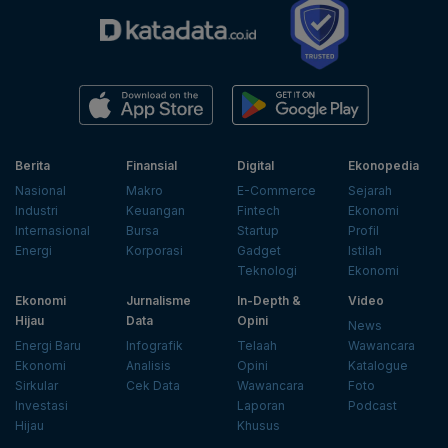
Berita
Finansial
Digital
Ekonopedia
Nasional
Makro
E-Commerce
Sejarah
Industri
Keuangan
Fintech
Ekonomi
Internasional
Bursa
Startup
Profil
Energi
Korporasi
Gadget
Istilah
Teknologi
Ekonomi
Ekonomi
Jurnalisme
In-Depth &
Video
Hijau
Data
Opini
News
Energi Baru
Infografik
Telaah
Wawancara
Ekonomi
Analisis
Opini
Katalogue
Sirkular
Cek Data
Wawancara
Foto
Investasi
Laporan
Podcast
Hijau
Khusus