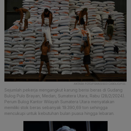
ANTARA FOTO/FRANSISCO CAROLIO/FOC.
Sejumlah pekerja mengangkut karung berisi beras di Gudang
Bulog Pulo Brayan, Medan, Sumatera Utara, Rabu (28/2/2024).
Perum Bulog Kantor Wilayah Sumatera Utara menyatakan
memiliki stok beras sebanyak 19.390,69 ton sehingga
mencukupi untuk kebutuhan bulan puasa hingga lebaran.