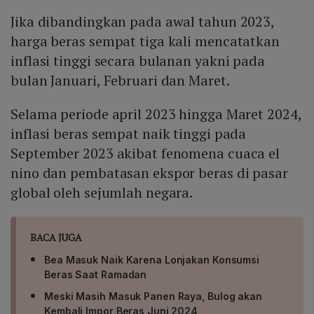
pakan dan berpotensi menurunkan harga ayam dan
Jika dibandingkan pada awal tahun 2023,
telur pada bulan-bulan mendatang.
harga beras sempat tiga kali mencatatkan
inflasi tinggi secara bulanan yakni pada
bulan Januari, Februari dan Maret.
Selama periode april 2023 hingga Maret 2024,
inflasi beras sempat naik tinggi pada
September 2023 akibat fenomena cuaca el
nino dan pembatasan ekspor beras di pasar
global oleh sejumlah negara.
BACA JUGA
Bea Masuk Naik Karena Lonjakan Konsumsi
Beras Saat Ramadan
Meski Masih Masuk Panen Raya, Bulog akan
Kembali Impor Beras Juni 2024