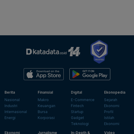
Berita
Finansial
Digital
Ekonopedia
Nasional
Makro
E-Commerce
Sejarah
Industri
Keuangan
Fintech
Ekonomi
Internasional
Bursa
Startup
Profil
Energi
Korporasi
Gadget
Istilah
Teknologi
Ekonomi
Ekonomi
Jurnalisme
In-Depth &
Video