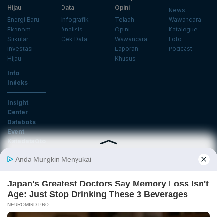
Hijau
Data
Opini
News
Energi Baru
Infografik
Telaah
Wawancara
Ekonomi
Analisis
Opini
Katalogue
Sirkular
Cek Data
Wawancara
Foto
Investasi
Laporan
Podcast
Hijau
Khusus
Info
Indeks
Insight
Center
Databoks
Event
KatadataOto
Langganan Newsletter
Email
Daftar
Ikuti Kami