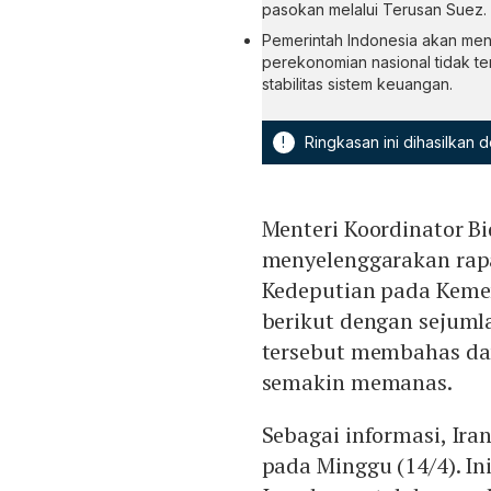
pasokan melalui Terusan Suez.
Pemerintah Indonesia akan meny
perekonomian nasional tidak te
stabilitas sistem keuangan.
!
Ringkasan ini dihasilkan
Menteri Koordinator B
menyelenggarakan rapa
Kedeputian pada Keme
berikut dengan sejumla
tersebut membahas dam
semakin memanas.
Sebagai informasi, Ir
pada Minggu (14/4). In