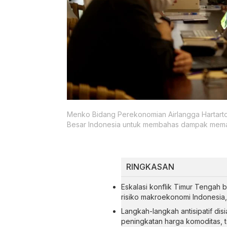
Menko Bidang Perekonomian Airlangga Hartart
Besar Indonesia untuk membahas dampak memanas
RINGKASAN
Eskalasi konflik Timur Tengah
risiko makroekonomi Indonesia
Langkah-langkah antisipatif di
peningkatan harga komoditas, 