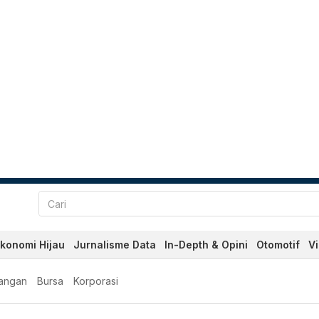
konomi Hijau
Jurnalisme Data
In-Depth & Opini
Otomotif
V
angan
Bursa
Korporasi