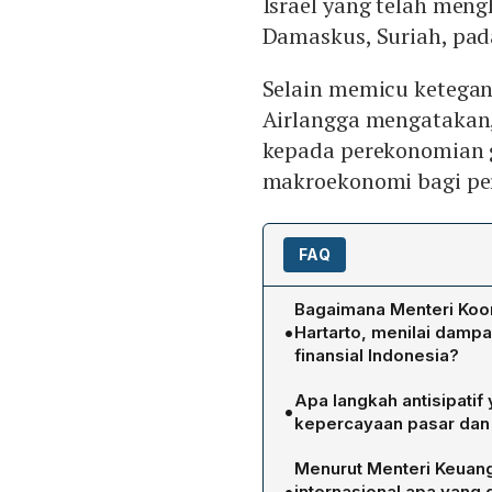
Israel yang telah men
Damaskus, Suriah, pada
Selain memicu ketegang
Airlangga mengatakan, 
kepada perekonomian g
makroekonomi bagi pe
FAQ
Bagaimana Menteri Koor
•
Hartarto, menilai dampa
finansial Indonesia?
Airlangga menyatakan bah
Apa langkah antisipatif
•
pembukaan pasar Selasa 1
kepercayaan pasar dan
akibat terganggunya paso
Pemerintah akan menyiapka
pada sektor‑sektor lain. 
Menurut Menteri Keuang
fiskal dan moneter, pengen
fondasi ekonomi Indonesia
•
internasional apa yang 