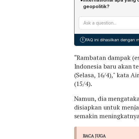
Selain itu, diharapkan pel
terkendali.
geopolitik?
Upaya tersebut ditujukan 
Sri Mulyani menegaskan b
serta biaya kargo yang d
menghadapi gejolak ekonom
bersama eselon I Kement
minggu depan serta Sprin
!
FAQ ini dihasilkan dengan
koordinasi kebijakan untuk
“Rambatan dampak (eska
Indonesia baru akan t
(Selasa, 16/4)," kata A
(15/4).
Namun, dia mengatakan
disiapkan untuk menja
semakin meningkatnya
BACA JUGA