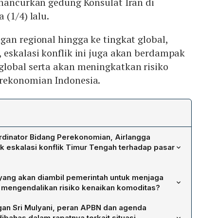
ghancurkan gedung Konsulat Iran di
 (1/4) lalu.
an regional hingga ke tingkat global,
eskalasi konflik ini juga akan berdampak
lobal serta akan meningkatkan risiko
rekonomian Indonesia.
dinator Bidang Perekonomian, Airlangga
k eskalasi konflik Timur Tengah terhadap pasar
wa rambatan dampak konflik baru akan terlihat pada
 yang akan diambil pemerintah untuk menjaga
6/4, terutama lewat potensi kenaikan harga minyak
 mengendalikan risiko kenaikan komoditas?
kan, naiknya harga emas sebagai safe haven, serta efek
n kebijakan strategis yang meliputi koordinasi kebijakan
Ia menekankan bahwa meski ada risiko makroekonomi,
an Sri Mulyani, peran APBN dan agenda
dalian nilai tukar, serta pengelolaan defisit anggaran.
 masih kuat dengan pertumbuhan di atas 5% dan inflasi
dibahas dalam rapatnya terkait situasi