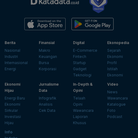
Berita
Finansial
Digital
Ekonopedia
Nasional
Makro
E-Commerce
Sejarah
Industri
Keuangan
Fintech
Ekonomi
Internasional
Bursa
Startup
Profil
Energi
Korporasi
Gadget
Istilah
Teknologi
Ekonomi
Ekonomi
Jurnalisme
In-Depth &
Video
Hijau
Data
Opini
News
Energi Baru
Infografik
Telaah
Wawancara
Ekonomi
Analisis
Opini
Katalogue
Sirkular
Cek Data
Wawancara
Foto
Investasi
Laporan
Podcast
Hijau
Khusus
Info