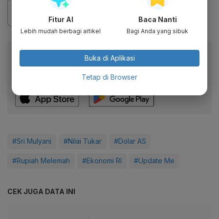
Fitur AI
Baca Nanti
Lebih mudah berbagi artikel
Bagi Anda yang sibuk
Baca artikel ini lewat aplikasi mobile.
Buka di Aplikasi
Dapatkan pengalaman membaca lebih nyaman dan nikmati
Tetap di Browser
fitur menarik lainnya lewat aplikasi mobile Katadata.
#Sri Mulyani
#Nilai Tukar
#Dolar AS
#Rupiah Melemah
#Ekonomi RI
#Update Me
CEK JUGA DATA INI