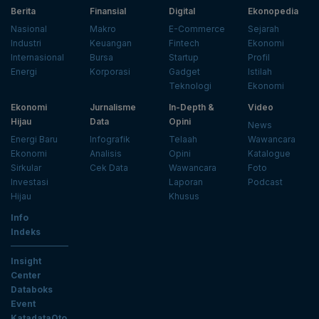
Berita
Finansial
Digital
Ekonopedia
Nasional
Makro
E-Commerce
Sejarah
Industri
Keuangan
Fintech
Ekonomi
Internasional
Bursa
Startup
Profil
Energi
Korporasi
Gadget
Istilah
Teknologi
Ekonomi
Ekonomi
Jurnalisme
In-Depth &
Video
Hijau
Data
Opini
News
Energi Baru
Infografik
Telaah
Wawancara
Ekonomi
Analisis
Opini
Katalogue
Sirkular
Cek Data
Wawancara
Foto
Investasi
Laporan
Podcast
Hijau
Khusus
Info
Indeks
Insight
Center
Databoks
Event
KatadataOto