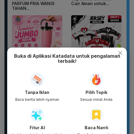
PARFUM PRIA WANGI
Cair Aman untuk...
TAHAN...
×
Buka di Aplikasi Katadata untuk pengalaman
terbaik!
Botol Gelas Minum
DXPRO - Jersey Reguler
Lucu Vacuum Flask
HUT RI Kemerdekaan
Stainless TUMBLER
Indonesia Collection
900ML Coffee...
Drop 1...
Tanpa Iklan
Pilih Topik
Baca berita lebih nyaman
Sesuai minat Anda
Fitur AI
Baca Nanti