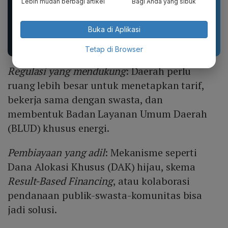
Lebih mudah berbagi artikel
Bagi Anda yang sibuk
Topi 17 Agustus Hut RI
Sandal Pria Wanita
Buka di Aplikasi
Indonesia 2026 Topi
CLOSS Waterproof Anti
Bordir Logo Indonesia
Slip Cepat Kering Anti...
Tetap di Browser
Regulasi yang mendukung
: Daerah perlu
ruang lebih besar untuk menetapkan tarif,
bekerja sama dengan swasta, dan
membentuk Badan Layanan Umum Daerah
(BLUD) khusus energi.
Pembiayaan yang adil
: Mekanisme seperti
Dana Alokasi Khusus (DAK) hijau, skema
Result-Based Financing
, atau kolaborasi
pendanaan publik-swasta-komunitas bisa
jadi solusi.