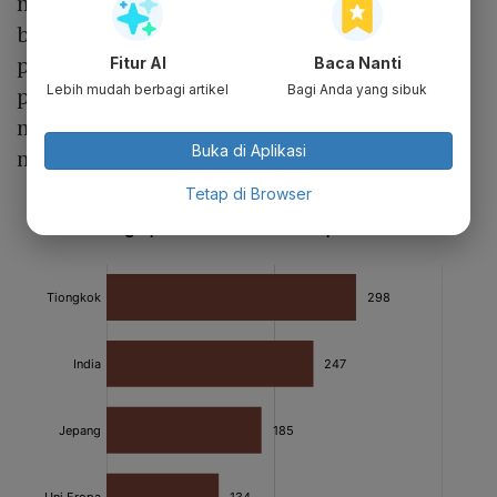
mengatakan perusahaan listrik berbahan
bakar batu bara sedang memperluas
pengadaan pasokan dengan biaya berapa
Fitur AI
Baca Nanti
Lebih mudah berbagi artikel
Bagi Anda yang sibuk
pun. Namun, para pedagang
komoditas
menyebut menemukan sumber impor lebih
Buka di Aplikasi
mudah diucapkan daripada dilakukan.
Tetap di Browser