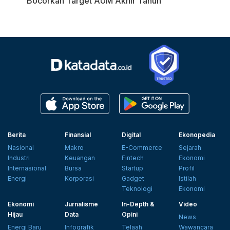
Bocorkan Target AUM Akhir Tahun
Berita
Finansial
Digital
Ekonopedia
Nasional
Makro
E-Commerce
Sejarah
Industri
Keuangan
Fintech
Ekonomi
Internasional
Bursa
Startup
Profil
Energi
Korporasi
Gadget
Istilah
Teknologi
Ekonomi
Ekonomi
Jurnalisme
In-Depth &
Video
Hijau
Data
Opini
News
Energi Baru
Infografik
Telaah
Wawancara