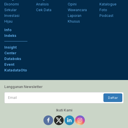
Ekonomi
Analisis
Opini
Katalogue
Sirkular
Cek Data
Wawancara
Foto
Investasi
Laporan
Podcast
Hijau
Khusus
Info
Indeks
Insight
Center
Databoks
Event
KatadataOto
Langganan Newsletter
Email
Daftar
Ikuti Kami