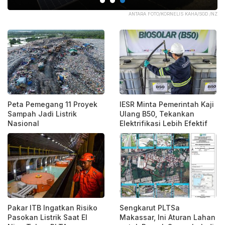
OM.
ANTARA FOTO/KORNELIS KAHA/SGD /NZ
Peta Pemegang 11 Proyek
IESR Minta Pemerintah Kaji
Sampah Jadi Listrik
Ulang B50, Tekankan
Nasional
Elektrifikasi Lebih Efektif
Pakar ITB Ingatkan Risiko
Sengkarut PLTSa
Pasokan Listrik Saat El
Makassar, Ini Aturan Lahan