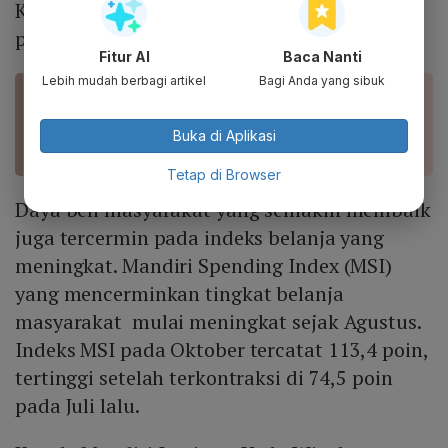
Kepala BPS Margo Yuwono dalam konferensi
pers virtual, Rabu (15/12).
Fitur AI
Baca Nanti
Lebih mudah berbagi artikel
Bagi Anda yang sibuk
BACA JUGA
Impor November Tertinggi Sepanjang Sejarah,
Buka di Aplikasi
BPS: Daya Beli Membaik
Tetap di Browser
Daya beli masyarakat yang semakin membaik
juga tercermin pada indeks belanja yang
meningkat. Mandiri Spending Index (MSI)
yang mencerminkan tingkat belanja
masyarakat mulai meningkat sejak Agustus.
Indeks MSI pada Oktober tercatat 113,4 poin,
tertinggi setelah terkontraksi di 74,5 poin
pada Juli lalu.