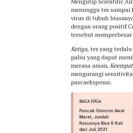
Mengutip Scientific A
menunggu tes sampai li
virus di tubuh biasany
dengan orang positif C
tersebut memperbesar
Ketiga
, tes yang terla
palsu yang dapat memb
merasa aman.
Keempat
mengurangi sensitivitas
pascaeksposur.
BACA JUGA
Puncak Omicron Awal
Maret, Jumlah
Kasusnya Bisa 6 Kali
dari Juli 2021