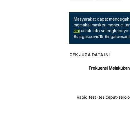
Masyarakat dapat mencegah 
memakai masker, mencuci tan
sini
untuk info selengkapnya.
#satgascovid19 #ingatpesani
CEK JUGA DATA INI