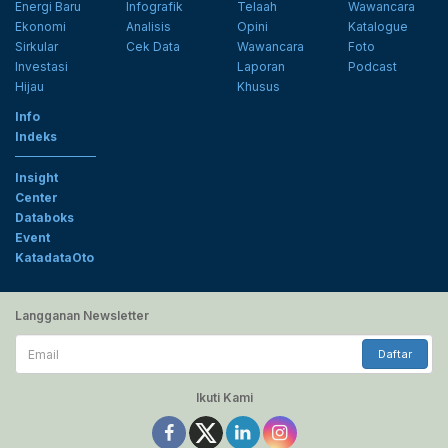
Energi Baru
Infografik
Telaah
Wawancara
Ekonomi
Analisis
Opini
Katalogue
Sirkular
Cek Data
Wawancara
Foto
Investasi
Laporan
Podcast
Hijau
Khusus
Info
Indeks
Insight
Center
Databoks
Event
KatadataOto
Langganan Newsletter
Email
Daftar
Ikuti Kami