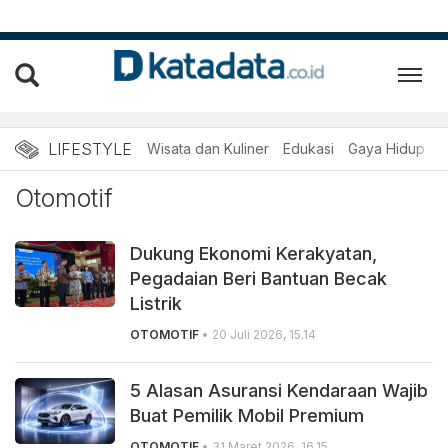
Berita Otomotif Terbaru d
LIFESTYLE
Wisata dan Kuliner
Edukasi
Gaya Hidup
R
Otomotif
Dukung Ekonomi Kerakyatan,
Pegadaian Beri Bantuan Becak
Listrik
OTOMOTIF
• 20 Juli 2026, 15.14
5 Alasan Asuransi Kendaraan Wajib
Buat Pemilik Mobil Premium
OTOMOTIF
• 31 Maret 2026, 16.15