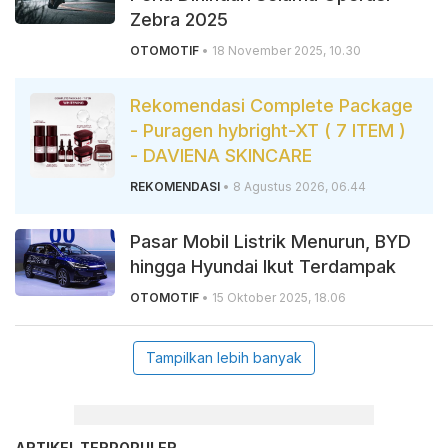
Zebra 2025
OTOMOTIF
• 18 November 2025, 10.30
Rekomendasi Complete Package
- Puragen hybright-XT ( 7 ITEM )
- DAVIENA SKINCARE
REKOMENDASI
• 8 Agustus 2026, 06.44
Pasar Mobil Listrik Menurun, BYD
hingga Hyundai Ikut Terdampak
OTOMOTIF
• 15 Oktober 2025, 18.06
Tampilkan lebih banyak
ARTIKEL TERPOPULER