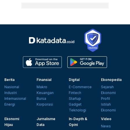
Berita
Finansial
Digital
Ekonopedia
Nasional
Makro
E-Commerce
Sejarah
Industri
Keuangan
Fintech
Ekonomi
Internasional
Bursa
Startup
Profil
Energi
Korporasi
Gadget
Istilah
Teknologi
Ekonomi
Ekonomi
Jurnalisme
In-Depth &
Video
Hijau
Data
Opini
News