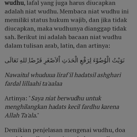
wudhu
, lafal yang juga harus diucapkan
adalah niat wudhu. Membaca niat wudhu ini
memiliki status hukum wajib, dan jika tidak
diucapkan, maka wudhunya dianggap tidak
sah. Berikut ini adalah bacaan niat wudhu
dalam tulisan arab, latin, dan artinya:
نَوَيْتُ الْوُضُوْءَ لِرَفْعِ الْحَدَثِ اْلاَصْغَرِ فَرْضًا ِللهِ تَعَالَى
Nawaitul whuduua liraf'il hadatsil ashghari
fardal lillaahi ta'aalaa
Artinya: "
Saya niat berwudhu untuk
menghilangkan hadats kecil fardhu karena
Allah Ta'ala
."
Demikian penjelasan mengenai wudhu, doa