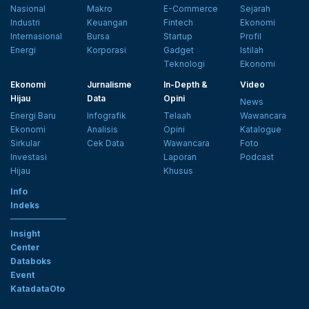
Nasional
Makro
E-Commerce
Sejarah
Industri
Keuangan
Fintech
Ekonomi
Internasional
Bursa
Startup
Profil
Energi
Korporasi
Gadget
Istilah
Teknologi
Ekonomi
Ekonomi
Jurnalisme
In-Depth &
Video
Hijau
Data
Opini
News
Energi Baru
Infografik
Telaah
Wawancara
Ekonomi
Analisis
Opini
Katalogue
Sirkular
Cek Data
Wawancara
Foto
Investasi
Laporan
Podcast
Hijau
Khusus
Info
Indeks
Insight
Center
Databoks
Event
KatadataOto