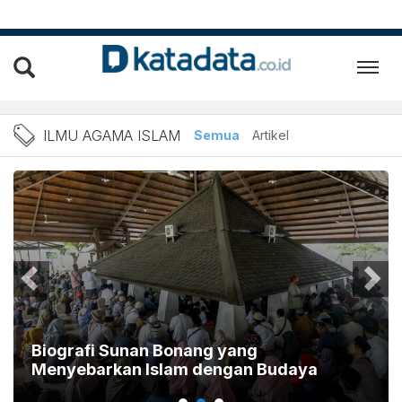
Berita Ilmu Agama Islam T
ILMU AGAMA ISLAM
Semua
Artikel
Biografi Sunan Bonang yang
Menyebarkan Islam dengan Budaya