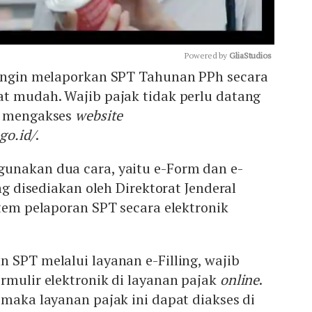
Powered by 
GliaStudios
 ingin melaporkan SPT Tahunan PPh secara
at mudah. Wajib pajak tidak perlu datang
Mute
p mengakses
website
go.id/
.
unakan dua cara, yaitu e-Form dan e-
ing disediakan oleh Direktorat Jenderal
stem pelaporan SPT secara elektronik
 SPT melalui layanan e-Filling, wajib
rmulir elektronik di layanan pajak
online
.
, maka layanan pajak ini dapat diakses di