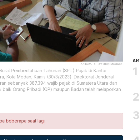
AR
ANTARA FOTO/YUDI/LMO/RWA.
Surat Pemberitahuan Tahunan (SPT) Pajak di Kantor
ra, Kota Medan, Kamis (30/3/2023). Direktorat Jenderal
ran sebanyak 387.394 wajib pajak di Sumatera Utara dan
ak baik Orang Pribadi (OP) maupun Badan telah melaporkan
ba beberapa saat lagi.