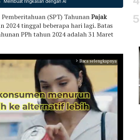
Membuat ringkasan dengan AI
t Pemberitahuan (SPT) Tahunan
Pajak
n 2024 tinggal beberapa hari lagi. Batas
ahunan PPh tahun 2024 adalah 31 Maret
Baca selengkapnya
arrow_forward_ios