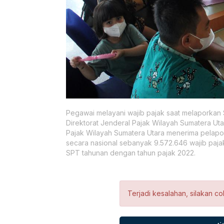
Pegawai melayani wajib pajak saat melaporkan 
Direktorat Jenderal Pajak Wilayah Sumatera Uta
Pajak Wilayah Sumatera Utara menerima pelapo
secara nasional sebanyak 9.572.646 wajib paj
SPT tahunan dengan tahun pajak 2022.
Terjadi kesalahan, silakan co