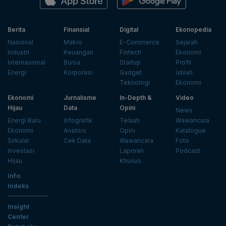
Berita
Finansial
Digital
Ekonopedia
Nasional
Makro
E-Commerce
Sejarah
Industri
Keuangan
Fintech
Ekonomi
Internasional
Bursa
Startup
Profil
Energi
Korporasi
Gadget
Istilah
Teknologi
Ekonomi
Ekonomi
Jurnalisme
In-Depth &
Video
Hijau
Data
Opini
News
Energi Baru
Infografik
Telaah
Wawancara
Ekonomi
Analisis
Opini
Katalogue
Sirkular
Cek Data
Wawancara
Foto
Investasi
Laporan
Podcast
Hijau
Khusus
Info
Indeks
Insight
Center