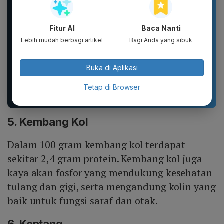
Fitur AI
Baca Nanti
Lebih mudah berbagi artikel
Bagi Anda yang sibuk
Buka di Aplikasi
tissu jolly pop up, jolly
DXPRO - Jersey Reguler
250 shet, jolly 200shet
HUT RI Kemerdekaan
Indonesia Collection
Tetap di Browser
Drop 1...
5. Kembang Kol
Dalam 100 gram kembang kol terdapat
sekitar 2,4 gram protein. Kembang kol juga
kaya akan fosfor yang mendukung kesehatan
tulang dan gigi, serta mengandung kolin yang
baik untuk fungsi saraf dan otak.
6. Kentang