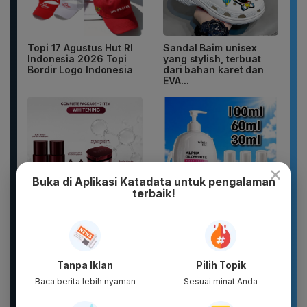
Topi 17 Agustus Hut RI
Sandal Baim unisex
Indonesia 2026 Topi
yang stylish, terbuat
Bordir Logo Indonesia
dari bahan karet dan
EVA...
×
Buka di Aplikasi Katadata untuk pengalaman
terbaik!
Complete Package -
WHITE INC Alpha Glow
Puragen hybright-XT ( 7
White Body Lotion
ITEM ) - DAVIENA
Whitening &
SKINCARE
Moisturizing |...
Tanpa Iklan
Pilih Topik
Baca berita lebih nyaman
Sesuai minat Anda