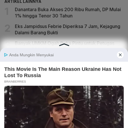
ARTIKEL LAINNYA
Danantara Buka Akses 200 Ribu Rumah, DP Mulai
1% hingga Tenor 30 Tahun
Eks Jampidsus Febrie Diperiksa 7 Jam, Kejagung
Dalami Barang Bukti
Banyak UMKM Ogah Buka Pintu untuk Petugas
Sensus BPS, Khawatir Diburu Pajak
Pejabat BGN Ditugaskan Awasi MBG di Daerah,
Masuk Jakarta Harus Izin Dulu
Hilirisasi PTPN Disiapkan Bertahap, Danantara
Fokus Uji Coba Sebelum Investasi