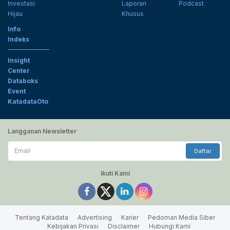
Investasi
Laporan
Podcast
Hijau
Khusus
Info
Indeks
Insight
Center
Databoks
Event
KatadataOto
Langganan Newsletter
Email
Daftar
Ikuti Kami
Tentang Katadata
Advertising
Karier
Pedoman Media Siber
Kebijakan Privasi
Disclaimer
Hubungi Kami