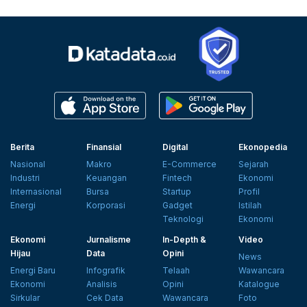
Berita
Finansial
Digital
Ekonopedia
Nasional
Makro
E-Commerce
Sejarah
Industri
Keuangan
Fintech
Ekonomi
Internasional
Bursa
Startup
Profil
Energi
Korporasi
Gadget
Istilah
Teknologi
Ekonomi
Ekonomi
Jurnalisme
In-Depth &
Video
Hijau
Data
Opini
News
Energi Baru
Infografik
Telaah
Wawancara
Ekonomi
Analisis
Opini
Katalogue
Sirkular
Cek Data
Wawancara
Foto