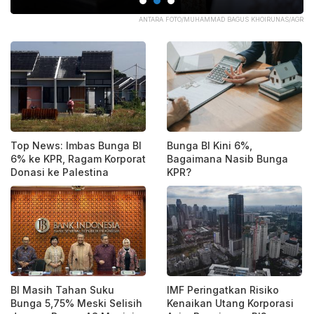
ATA
ANTARA FOTO/MUHAMMAD BAGUS KHOIRUNAS/AGR
Top News: Imbas Bunga BI
Bunga BI Kini 6%,
6% ke KPR, Ragam Korporat
Bagaimana Nasib Bunga
Donasi ke Palestina
KPR?
BI Masih Tahan Suku
IMF Peringatkan Risiko
Bunga 5,75% Meski Selisih
Kenaikan Utang Korporasi