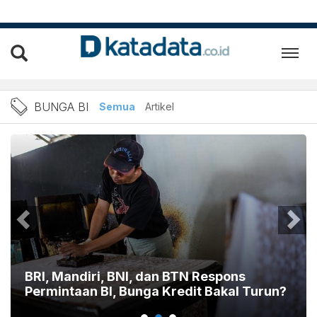
Berita Bunga BI Terbaru da
BUNGA BI
Semua
Artikel
BRI, Mandiri, BNI, dan BTN Respons
Permintaan BI, Bunga Kredit Bakal Turun?