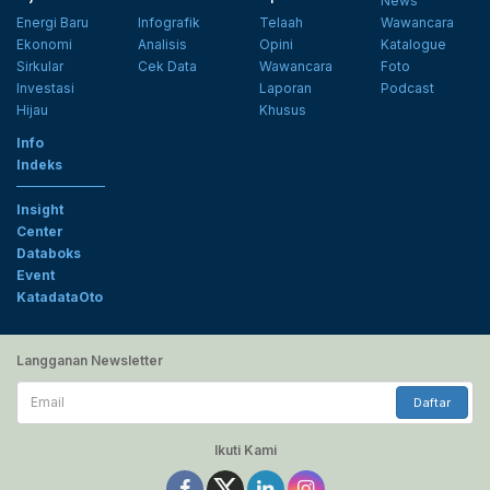
News
Energi Baru
Infografik
Telaah
Wawancara
Ekonomi
Analisis
Opini
Katalogue
Sirkular
Cek Data
Wawancara
Foto
Investasi
Laporan
Podcast
Hijau
Khusus
Info
Indeks
Insight
Center
Databoks
Event
KatadataOto
Langganan Newsletter
Email
Daftar
Ikuti Kami