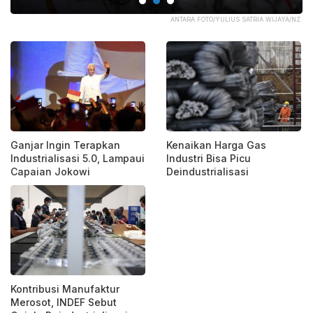
SJ.
ANTARA FOTO/YULIUS SATRIA WIJAYA/NZ.
Ganjar Ingin Terapkan
Kenaikan Harga Gas
Industrialisasi 5.0, Lampaui
Industri Bisa Picu
Capaian Jokowi
Deindustrialisasi
Kontribusi Manufaktur
Merosot, INDEF Sebut