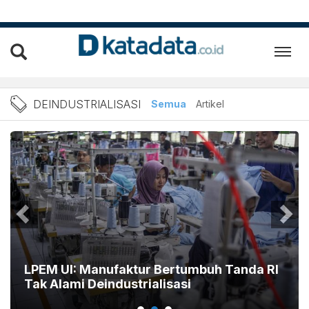
Berita Deindustrialisasi T
DEINDUSTRIALISASI
Semua
Artikel
LPEM UI: Manufaktur Bertumbuh Tanda RI
Tak Alami Deindustrialisasi