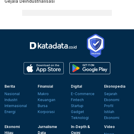
Gejala Deindustrialisasi
Berita
Finansial
Digital
Ekonopedia
Nasional
Makro
E-Commerce
Sejarah
Industri
Keuangan
Fintech
Ekonomi
Internasional
Bursa
Startup
Profil
Energi
Korporasi
Gadget
Istilah
Teknologi
Ekonomi
Ekonomi
Jurnalisme
In-Depth &
Video
Hijau
Data
Opini