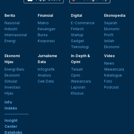
Berita
Finansial
Digital
Ekonopedia
Nasional
Makro
E-Commerce
Sejarah
Industri
Keuangan
Fintech
Ekonomi
Internasional
Bursa
Startup
Profil
Energi
Korporasi
Gadget
Istilah
Teknologi
Ekonomi
Ekonomi
Jurnalisme
In-Depth &
Video
Hijau
Data
Opini
News
Energi Baru
Infografik
Telaah
Wawancara
Ekonomi
Analisis
Opini
Katalogue
Sirkular
Cek Data
Wawancara
Foto
Investasi
Laporan
Podcast
Hijau
Khusus
Info
Indeks
Insight
Center
Databoks