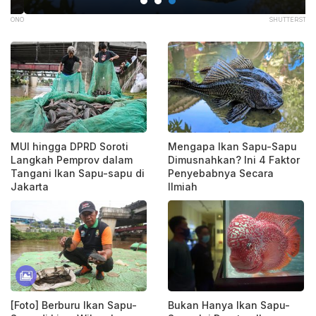
ONO
SHUTTERSTOCK
MUI hingga DPRD Soroti
Mengapa Ikan Sapu-Sapu
Langkah Pemprov dalam
Dimusnahkan? Ini 4 Faktor
Tangani Ikan Sapu-sapu di
Penyebabnya Secara
Jakarta
Ilmiah
[Foto] Berburu Ikan Sapu-
Bukan Hanya Ikan Sapu-