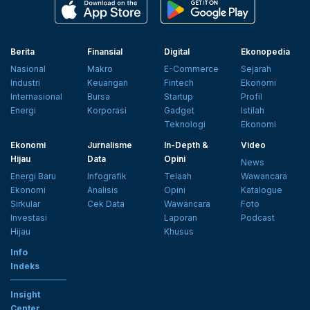
Berita
Finansial
Digital
Ekonopedia
Nasional
Makro
E-Commerce
Sejarah
Industri
Keuangan
Fintech
Ekonomi
Internasional
Bursa
Startup
Profil
Energi
Korporasi
Gadget
Istilah
Teknologi
Ekonomi
Ekonomi
Jurnalisme
In-Depth &
Video
Hijau
Data
Opini
News
Energi Baru
Infografik
Telaah
Wawancara
Ekonomi
Analisis
Opini
Katalogue
Sirkular
Cek Data
Wawancara
Foto
Investasi
Laporan
Podcast
Hijau
Khusus
Info
Indeks
Insight
Center