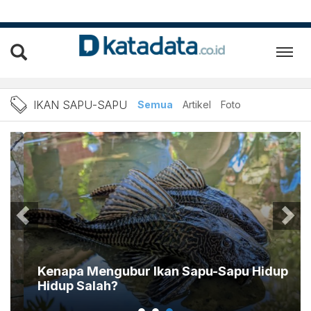
Berita Ikan Sapu-sapu Ter
IKAN SAPU-SAPU
Semua
Artikel
Foto
Kenapa Mengubur Ikan Sapu-Sapu Hidup
Hidup Salah?