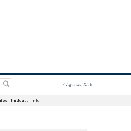
7 Agustus 2026
ideo
Podcast
Info
i Ini - Katadata.co.id