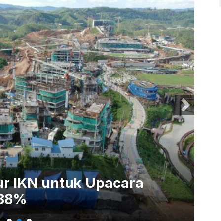
ur IKN untuk Upacara
Pe
 88%
Up