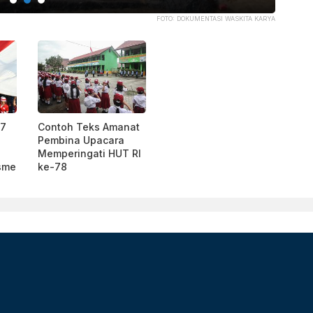
FOTO: DOKUMENTASI WASKITA KARYA
17
Contoh Teks Amanat
Pembina Upacara
Memperingati HUT RI
sme
ke-78