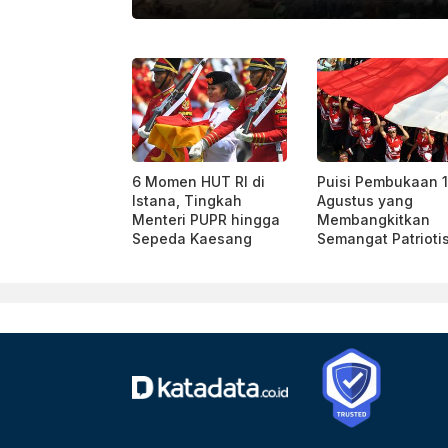
TO/HAFIDZ MUBARAK A/TOM.
6 Momen HUT RI di
Puisi Pembukaan 
Istana, Tingkah
Agustus yang
Menteri PUPR hingga
Membangkitkan
Sepeda Kaesang
Semangat Patrioti