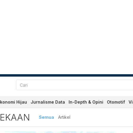
konomi Hijau
Jurnalisme Data
In-Depth & Opini
Otomotif
V
n Terbaru dan Terkini Har
DEKAAN
Semua
Artikel