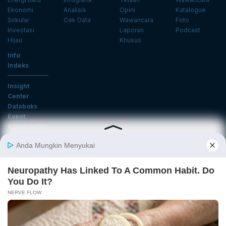
Ekonomi
Analisis
Opini
Katalogue
Sirkular
Cek Data
Wawancara
Foto
Investasi
Laporan
Podcast
Hijau
Khusus
Info
Indeks
Insight
Center
Databoks
Event
KatadataOto
Langganan Newsletter
Email
Daftar
Ikuti Kami