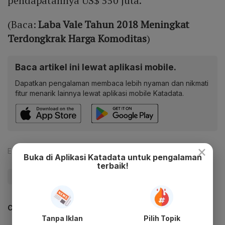
pendapatannya US$ 550 juta.
(Baca:
Laba Vale Tahun 2018 Meningkat
Terdongkrak Harga Komoditas
)
Baca artikel ini lewat aplikasi mobile.
Dapatkan pengalaman membaca lebih nyaman dan nikmati
fitur menarik lainnya lewat aplikasi mobile Katadata.
×
Editor:
Happy Fajrian
Buka di Aplikasi Katadata untuk pengalaman
terbaik!
#Bisnis
#Pertambangan
CEK JUGA DATA INI
Tanpa Iklan
Pilih Topik