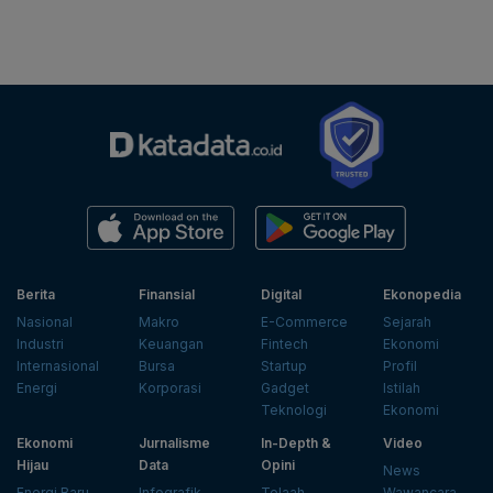
Berita
Finansial
Digital
Ekonopedia
Nasional
Makro
E-Commerce
Sejarah
Industri
Keuangan
Fintech
Ekonomi
Internasional
Bursa
Startup
Profil
Energi
Korporasi
Gadget
Istilah
Teknologi
Ekonomi
Ekonomi
Jurnalisme
In-Depth &
Video
Hijau
Data
Opini
News
Energi Baru
Infografik
Telaah
Wawancara