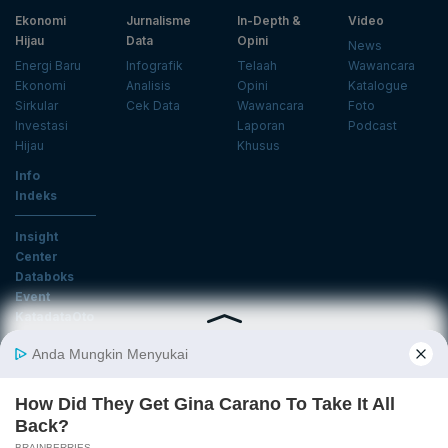
Ekonomi
Jurnalisme
In-Depth &
Video
Hijau
Data
Opini
News
Energi Baru
Infografik
Telaah
Wawancara
Ekonomi
Analisis
Opini
Katalogue
Sirkular
Cek Data
Wawancara
Foto
Investasi
Laporan
Podcast
Hijau
Khusus
Info
Indeks
Insight
Center
Databoks
Event
KatadataOto
Langganan Newsletter
Email
Daftar