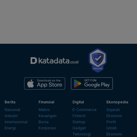
Berita
Finansial
Digital
Ekonopedia
Nasional
Makro
E-Commerce
Sejarah
Industri
Keuangan
Fintech
Ekonomi
Internasional
Bursa
Startup
Profil
Energi
Korporasi
Gadget
Istilah
Teknologi
Ekonomi