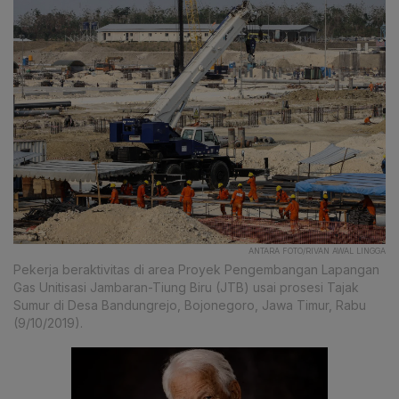
ANTARA FOTO/RIVAN AWAL LINGGA
Pekerja beraktivitas di area Proyek Pengembangan Lapangan
Gas Unitisasi Jambaran-Tiung Biru (JTB) usai prosesi Tajak
Sumur di Desa Bandungrejo, Bojonegoro, Jawa Timur, Rabu
(9/10/2019).