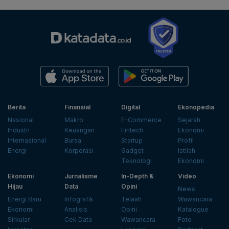
Berita
Finansial
Digital
Ekonopedia
Nasional
Makro
E-Commerce
Sejarah
Industri
Keuangan
Fintech
Ekonomi
Internasional
Bursa
Startup
Profil
Energi
Korporasi
Gadget
Istilah
Teknologi
Ekonomi
Ekonomi
Jurnalisme
In-Depth &
Video
Hijau
Data
Opini
News
Energi Baru
Infografik
Telaah
Wawancara
Ekonomi
Analisis
Opini
Katalogue
Sirkular
Cek Data
Wawancara
Foto