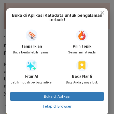
×
BACA JUGA
Gasifikasi Batu Bara Kembali Dituding Tak Tepat
Buka di Aplikasi Katadata untuk pengalaman
terbaik!
Gantikan LPG
"Untuk Malaysia dan Thailand harga LPG
relatif rendah karena adanya subsidi dari
Tanpa Iklan
Pilih Topik
pemerintah masing-masing," katanya.
Baca berita lebih nyaman
Sesuai minat Anda
Namun yang pasti, Pertamina menurut dia
akan memastikan stok dan distribusi LPG
Fitur AI
Baca Nanti
berjalan dengan maksimal. Pihaknya juga
Lebih mudah berbagi artikel
Bagi Anda yang sibuk
akan melanjutkan edukasi penggunaan LPG
yang tepat sasaran.
Buka di Aplikasi
Tetap di Browser