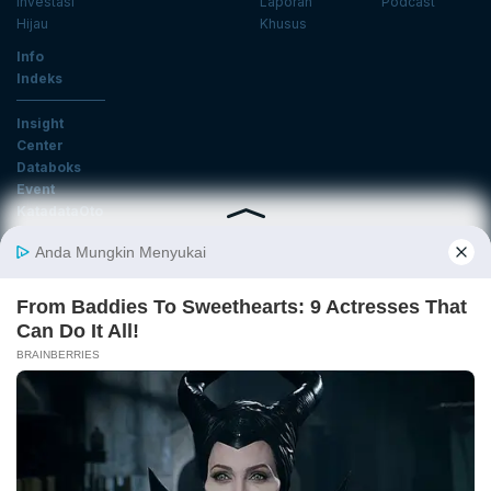
Investasi
Laporan
Podcast
Hijau
Khusus
Info
Indeks
Insight
Center
Databoks
Event
KatadataOto
Langganan Newsletter
Email
Daftar
Ikuti Kami
Tentang Katadata
Advertising
Karier
Pedoman Media Siber
Kebijakan Privasi
Disclaimer
Hubungi Kami