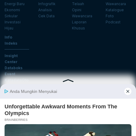
Energi Baru
Infografik
Telaah
Wawancara
Ekonomi
Analisis
Opini
Katalogue
Sirkular
Cek Data
Wawancara
Foto
Investasi
Laporan
Podcast
Hijau
Khusus
Info
Indeks
Insight
Center
Databoks
Event
KatadataOto
Langganan Newsletter
Email
Daftar
Ikuti Kami