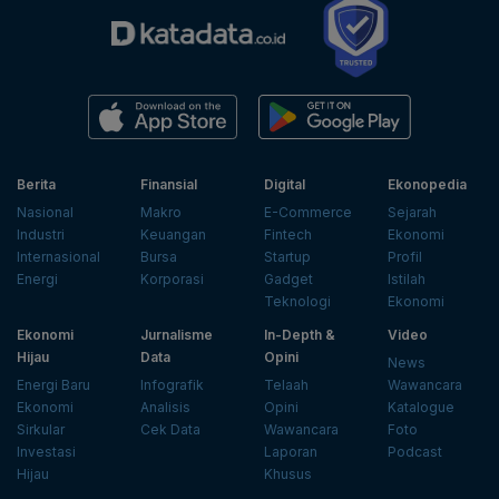
Berita
Finansial
Digital
Ekonopedia
Nasional
Makro
E-Commerce
Sejarah
Industri
Keuangan
Fintech
Ekonomi
Internasional
Bursa
Startup
Profil
Energi
Korporasi
Gadget
Istilah
Teknologi
Ekonomi
Ekonomi
Jurnalisme
In-Depth &
Video
Hijau
Data
Opini
News
Energi Baru
Infografik
Telaah
Wawancara
Ekonomi
Analisis
Opini
Katalogue
Sirkular
Cek Data
Wawancara
Foto
Investasi
Laporan
Podcast
Hijau
Khusus