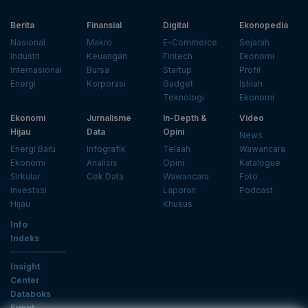
Berita
Finansial
Digital
Ekonopedia
Nasional
Makro
E-Commerce
Sejarah
Industri
Keuangan
Fintech
Ekonomi
Internasional
Bursa
Startup
Profil
Energi
Korporasi
Gadget
Istilah
Teknologi
Ekonomi
Ekonomi
Jurnalisme
In-Depth &
Video
Hijau
Data
Opini
News
Energi Baru
Infografik
Telaah
Wawancara
Ekonomi
Analisis
Opini
Katalogue
Sirkular
Cek Data
Wawancara
Foto
Investasi
Laporan
Podcast
Hijau
Khusus
Info
Indeks
Insight
Center
Databoks
Event