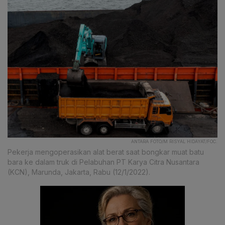
ANTARA FOTO/M RISYAL HIDAYAT/FOC.
Pekerja mengoperasikan alat berat saat bongkar muat batu
bara ke dalam truk di Pelabuhan PT Karya Citra Nusantara
(KCN), Marunda, Jakarta, Rabu (12/1/2022).