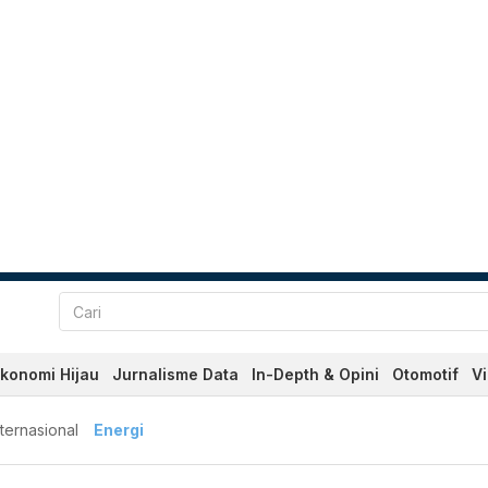
konomi Hijau
Jurnalisme Data
In-Depth & Opini
Otomotif
V
nternasional
Energi