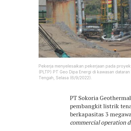
Pekerja menyelesaikan pekerjaan pada proyek 
(PLTP) PT Geo Dipa Energi di kawasan dataran 
Tengah, Selasa (6/9/2022).
PT Sokoria Geothermal
pembangkit listrik ten
berkapasitas 3 megawa
commercial operation d