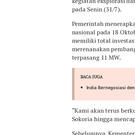
kegiatan eksplorasi dan
pada Senin (31/7).
Pemerintah menerapk
nasional pada 18 Oktob
memiliki total investas
merenanakan pembangu
terpasang 11 MW.
BACA JUGA
India Bernegosiasi de
“Kami akan terus be
Sokoria hingga mencapa
Sebelumnya, Kemente