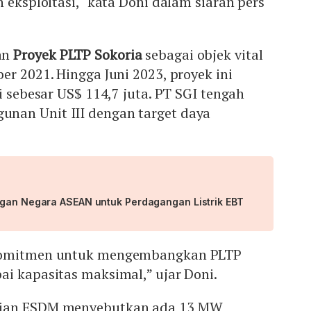
 eksploitasi," kata Doni dalam siaran pers
an
Proyek PLTP Sokoria
sebagai objek vital
er 2021. Hingga Juni 2023, proyek ini
i sebesar US$ 114,7 juta. PT SGI tengah
nan Unit III dengan target daya
ngan Negara ASEAN untuk Perdagangan Listrik EBT
rkomitmen untuk mengembangkan PLTP
i kapasitas maksimal,” ujar Doni.
rian ESDM menyebutkan ada 13 MW