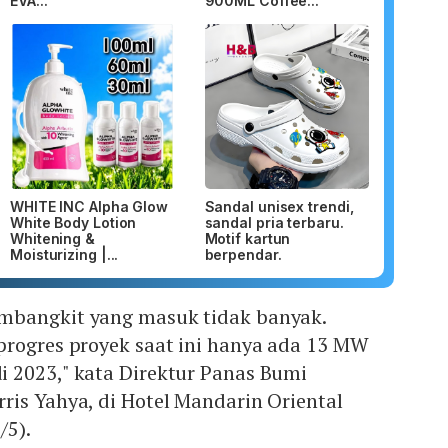
EVA...
900ML Coffee...
WHITE INC Alpha Glow
Sandal unisex trendi,
White Body Lotion
sandal pria terbaru.
Whitening &
Motif kartun
Moisturizing |...
berpendar.
mbangkit yang masuk tidak banyak.
progres proyek saat ini hanya ada 13 MW
 2023," kata Direktur Panas Bumi
is Yahya, di Hotel Mandarin Oriental
/5).