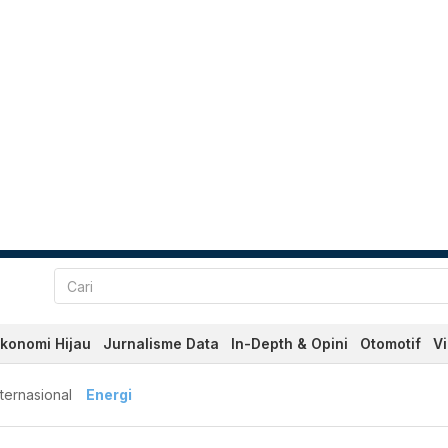
konomi Hijau
Jurnalisme Data
In-Depth & Opini
Otomotif
V
nternasional
Energi