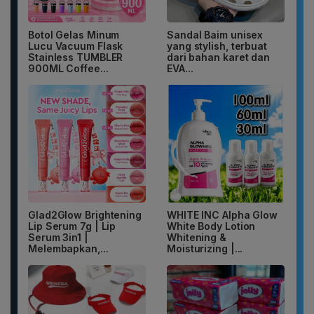
Botol Gelas Minum
Sandal Baim unisex
Lucu Vacuum Flask
yang stylish, terbuat
Stainless TUMBLER
dari bahan karet dan
900ML Coffee...
EVA...
Glad2Glow Brightening
WHITE INC Alpha Glow
Lip Serum 7g | Lip
White Body Lotion
Serum 3in1 |
Whitening &
Melembapkan,...
Moisturizing |...