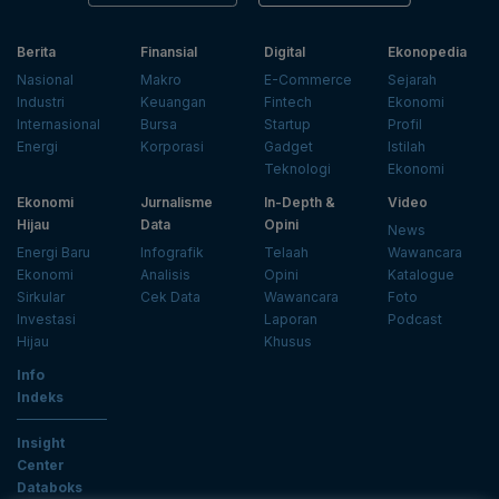
Berita
Finansial
Digital
Ekonopedia
Nasional
Makro
E-Commerce
Sejarah
Industri
Keuangan
Fintech
Ekonomi
Internasional
Bursa
Startup
Profil
Energi
Korporasi
Gadget
Istilah
Teknologi
Ekonomi
Ekonomi
Jurnalisme
In-Depth &
Video
Hijau
Data
Opini
News
Energi Baru
Infografik
Telaah
Wawancara
Ekonomi
Analisis
Opini
Katalogue
Sirkular
Cek Data
Wawancara
Foto
Investasi
Laporan
Podcast
Hijau
Khusus
Info
Indeks
Insight
Center
Databoks