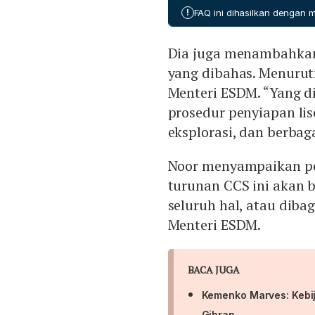
mengatur transportasi kar
!
FAQ ini dihasilkan dengan
dan Energi.
Dia juga menambahkan
yang dibahas. Menurutn
Menteri ESDM. “Yang di
prosedur penyiapan lise
eksplorasi, dan berbaga
Noor menyampaikan p
turunan CCS ini akan 
seluruh hal, atau diba
Menteri ESDM.
BACA JUGA
Kemenko Marves: Kebij
Gibran