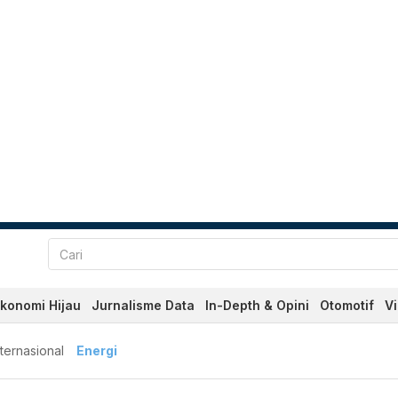
konomi Hijau
Jurnalisme Data
In-Depth & Opini
Otomotif
V
nternasional
Energi