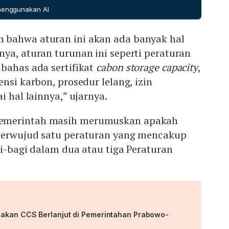
bon. Koordinasi juga dilakukan bersama Kemenko Maritim
 menggunakan AI
 bahwa aturan ini akan ada banyak hal
ya, aturan turunan ini seperti peraturan
bahas ada sertifikat
cabon storage capacity
,
nsi karbon, prosedur lelang, izin
i hal lainnya,” ujarnya.
emerintah masih merumuskan apakah
berwujud satu peraturan yang mencakup
gi-bagi dalam dua atau tiga Peraturan
akan CCS Berlanjut di Pemerintahan Prabowo-