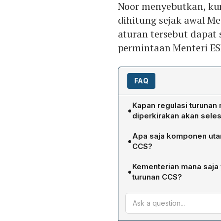
Noor menyebutkan, kur
dihitung sejak awal Me
aturan tersebut dapat s
permintaan Menteri ESD
FAQ
Kapan regulasi turunan
•
diperkirakan akan seles
Menurut Direktur Teknik d
Apa saja komponen utam
•
turunan CCS sedang disus
CCS?
hingga tiga bulan, yakni a
Aturan turunan akan menca
Menteri ESDM Arifin Tasrif.
Kementerian mana saja 
•
penyiapan lisensi karbon, m
turunan CCS?
transportasi karbon baik m
Selain Kementerian ESDM,
mempertimbangkan apakah 
Hidup dan Kehutanan, Keme
atau dibagi menjadi dua at
Kementerian Agraria dan 