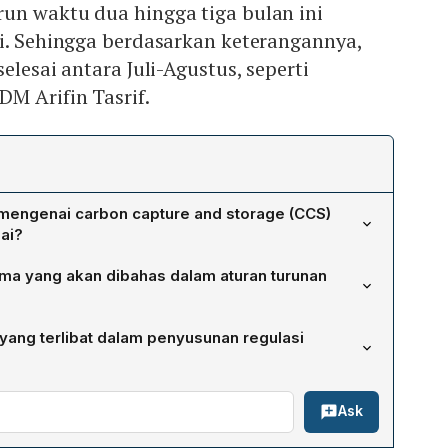
un waktu dua hingga tiga bulan ini
i. Sehingga berdasarkan keterangannya,
elesai antara Juli-Agustus, seperti
M Arifin Tasrif.
 mengenai carbon capture and storage (CCS)
ai?
an Lingkungan Direktorat Jenderal Migas, regulasi
a yang akan dibahas dalam aturan turunan
un sejak awal Mei dan diharapkan selesai dalam dua
ntara bulan Juli hingga Agustus 2024, sesuai permintaan
kup sertifikat carbon storage capacity, prosedur
yang terlibat dalam penyusunan regulasi
ekanisme lelang, izin eksplorasi, serta aturan terkait
elalui pipa, kapal, maupun truk. Pemerintah masih
 proses harmonisasi melibatkan Kementerian Lingkungan
semua hal tersebut akan dimuat dalam satu peraturan
Ask
nterian Investasi, Kementerian Kelautan dan Perikanan,
au tiga Peraturan Menteri.
Tata Ruang, serta Kementerian Perhubungan yang