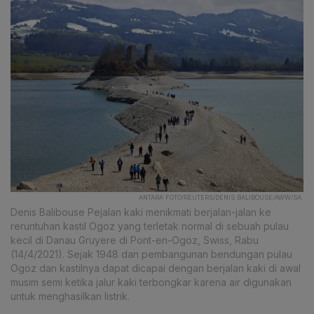
ANTARA FOTO/REUTERS/DENIS BALIBOUSE/AWW/SA.
Denis Balibouse Pejalan kaki menikmati berjalan-jalan ke
reruntuhan kastil Ogoz yang terletak normal di sebuah pulau
kecil di Danau Gruyere di Pont-en-Ogoz, Swiss, Rabu
(14/4/2021). Sejak 1948 dan pembangunan bendungan pulau
Ogoz dan kastilnya dapat dicapai dengan berjalan kaki di awal
musim semi ketika jalur kaki terbongkar karena air digunakan
untuk menghasilkan listrik.