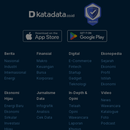
Berita
Finansial
Digital
Ekonopedia
Nasional
Makro
E-Commerce
Sejarah
Industri
Keuangan
Fintech
Ekonomi
Internasional
Bursa
Startup
Profil
Energi
Korporasi
Gadget
Istilah
Teknologi
Ekonomi
Ekonomi
Jurnalisme
In-Depth &
Video
Hijau
Data
Opini
News
Energi Baru
Infografik
Telaah
Wawancara
Ekonomi
Analisis
Opini
Katalogue
Sirkular
Cek Data
Wawancara
Foto
Investasi
Laporan
Podcast
Hijau
Khusus