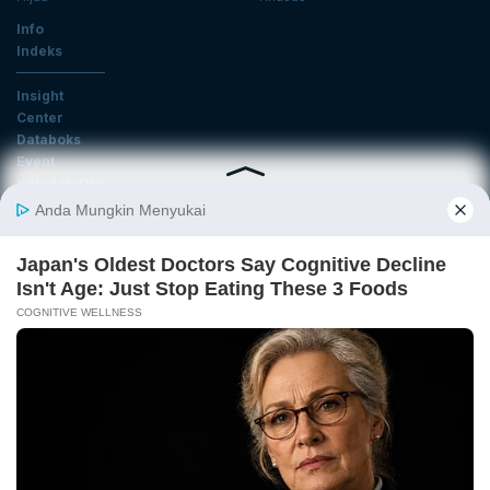
Info
Indeks
Insight
Center
Databoks
Event
KatadataOto
Langganan Newsletter
Email
Daftar
Ikuti Kami
Tentang Katadata
Advertising
Karier
Pedoman Media Siber
Kebijakan Privasi
Disclaimer
Hubungi Kami
©2026 Katadata. Hak cipta dilindungi Undang-undang.