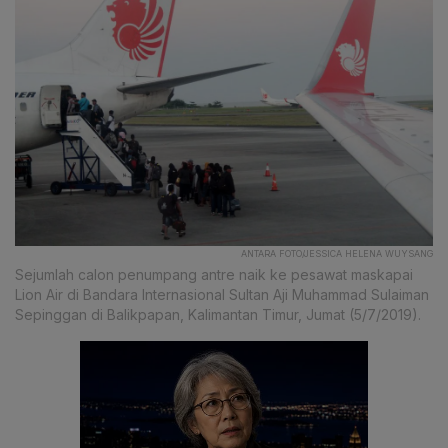
ANTARA FOTO/JESSICA HELENA WUYSANG
Sejumlah calon penumpang antre naik ke pesawat maskapai
Lion Air di Bandara Internasional Sultan Aji Muhammad Sulaiman
Sepinggan di Balikpapan, Kalimantan Timur, Jumat (5/7/2019).