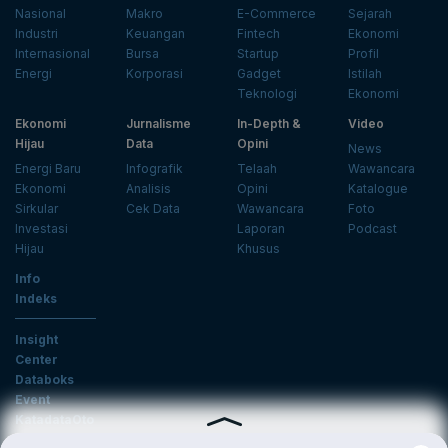
Nasional
Makro
E-Commerce
Sejarah
Industri
Keuangan
Fintech
Ekonomi
Internasional
Bursa
Startup
Profil
Energi
Korporasi
Gadget
Istilah
Teknologi
Ekonomi
Ekonomi
Jurnalisme
In-Depth &
Video
Hijau
Data
Opini
News
Energi Baru
Infografik
Telaah
Wawancara
Ekonomi
Analisis
Opini
Katalogue
Sirkular
Cek Data
Wawancara
Foto
Investasi
Laporan
Podcast
Hijau
Khusus
Info
Indeks
Insight
Center
Databoks
Event
KatadataOto