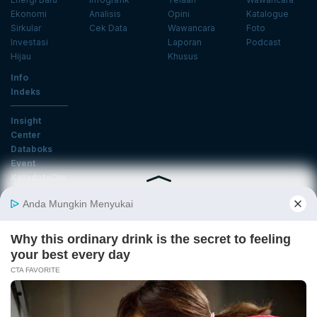
Ekonomi
Analisis
Opini
Katalogue
Sirkular
Cek Data
Wawancara
Foto
Investasi
Laporan
Podcast
Hijau
Khusus
Info
Indeks
Insight
Center
Databoks
Event
KatadataOto
Langganan Newsletter
Email
Daftar
Ikuti Kami