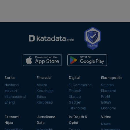
Berita
Finansial
Digital
Ekonopedia
Nasional
Makro
E-Commerce
Sejarah
Industri
Keuangan
Fintech
Ekonomi
Internasional
Bursa
Startup
Profil
Energi
Korporasi
Gadget
Istilah
Teknologi
Ekonomi
Ekonomi
Jurnalisme
In-Depth &
Video
Hijau
Data
Opini
News
Energi Baru
Infografik
Telaah
Wawancara