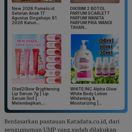
New 2026 Pamelo.id
DIKIRIM 2 BOTOL
Setelan Anak 17
PARFUM SCARLETT
Agustus Dirgahayu 81
PARFUM WANITA
2026 Katun...
PARFUM PRIA WANGI
TAHAN...
Glad2Glow Brightening
WHITE INC Alpha Glow
Lip Serum 7g | Lip
White Body Lotion
Serum 3in1 |
Whitening &
Melembapkan,...
Moisturizing |...
Berdasarkan pantauan Katadata.co.id, dari
pengumuman UMP yang sudah dilakukan