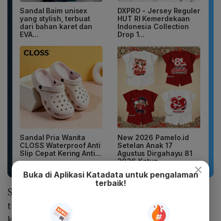
Sandal Baim unisex
DXPRO - Jersey Reguler
yang stylish, terbuat
HUT RI Kemerdekaan
dari bahan karet dan
Indonesia Collection
EVA...
Drop 1...
Sandal Pria Wanita
New 2026 Pamelo.id
CLOSS Waterproof Anti
Setelan Anak 17
Slip Cepat Kering Anti...
Agustus Dirgahayu 81
2026 Katun...
×
Buka di Aplikasi Katadata untuk pengalaman
terbaik!
Secara rinci, PSn yang belum rampung
tersebut terdiri dari empat proyek di sektor
kereta api yakni MRT Jakarta North-South,