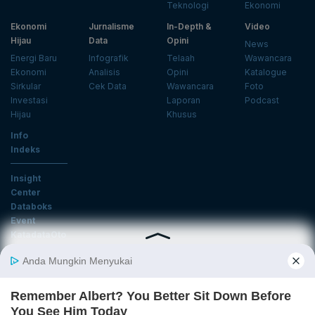
Teknologi
Ekonomi
Ekonomi
Jurnalisme
In-Depth &
Video
Hijau
Data
Opini
News
Energi Baru
Infografik
Telaah
Wawancara
Ekonomi
Analisis
Opini
Katalogue
Sirkular
Cek Data
Wawancara
Foto
Investasi
Laporan
Podcast
Hijau
Khusus
Info
Indeks
Insight
Center
Databoks
Event
KatadataOto
Langganan Newsletter
Email
Daftar