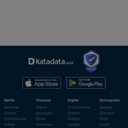
Berita
Finansial
Digital
Ekonopedia
Nasional
Makro
E-Commerce
Sejarah
Industri
Keuangan
Fintech
Ekonomi
Internasional
Bursa
Startup
Profil
Energi
Korporasi
Gadget
Istilah