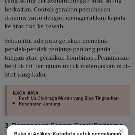
yang saling berkesinambungan atau saling
berkaitan. Contoh gerakan pemanasan
dinamis yaitu dengan menggerakkan kepala
ke atas dan ke bawah.
Selain itu, ada pula gerakan menekuk
pendek-pendek panjang-panjang pada
tangan atau gerakkan kombinasi. Pemanasan
bentuk ini bertujuan untuk melemaskan otot-
otot yang kaku.
BACA JUGA
Push Up Olahraga Murah yang Bisa Tingkatkan
Kesehatan Jantung
3. Pemanasan Senam Gerak Berirama
×
Buka di Aplikasi Katadata untuk pengalaman