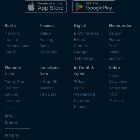
Berita
Finansial
Digital
Ekonopedia
Nasional
Makro
E-Commerce
Sejarah
Industri
Keuangan
Fintech
Ekonomi
Internasional
Bursa
Startup
Profil
Energi
Korporasi
Gadget
Istilah
Teknologi
Ekonomi
Ekonomi
Jurnalisme
In-Depth &
Video
Hijau
Data
Opini
News
Energi Baru
Infografik
Telaah
Wawancara
Ekonomi
Analisis
Opini
Katalogue
Sirkular
Cek Data
Wawancara
Foto
Investasi
Laporan
Podcast
Hijau
Khusus
Info
Indeks
Insight