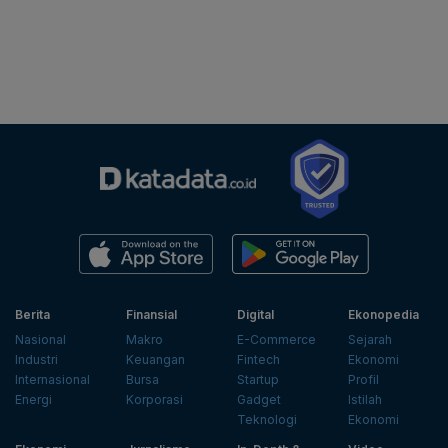
Berita
Finansial
Digital
Ekonopedia
Nasional
Makro
E-Commerce
Sejarah
Industri
Keuangan
Fintech
Ekonomi
Internasional
Bursa
Startup
Profil
Energi
Korporasi
Gadget
Istilah
Teknologi
Ekonomi