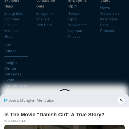
Ekonomi
Jurnalisme
In-Depth &
Video
Hijau
Data
Opini
News
Energi Baru
Infografik
Telaah
Wawancara
Ekonomi
Analisis
Opini
Katalogue
Sirkular
Cek Data
Wawancara
Foto
Investasi
Laporan
Podcast
Hijau
Khusus
Info
Indeks
Insight
Center
Databoks
Event
KatadataOto
Langganan Newsletter
Email
Daftar
Ikuti Kami