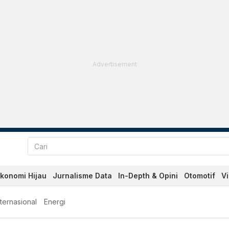
Advertisement
konomi Hijau
Jurnalisme Data
In-Depth & Opini
Otomotif
V
nternasional
Energi