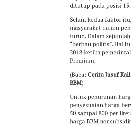
ditutup pada posisi 13
Selain kedua faktor it
masyarakat dalam peny
turun. Dalam sejumlah 
“berbau politis”. Hal i
2018 ketika pemerint
Premium.
(Baca:
Cerita Jusuf Ka
BBM
)
Untuk penurunan harga
penyesuaian harga ber
50 sampai 800 per liter
harga BBM nonsubsidi