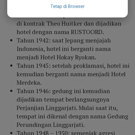
keluarga Van Os.
Tetap di Browser
Tahun 1935: tempat tersebut kemudian
di kontrak Theo Huitker dan dijadikan
hotel dengan nama RUSTOORD.
Tahun 1942: saat Jepang menjajah
Indonesia, hotel ini berganti nama
menjadi Hotel Hokay Ryokan.
Tahun 1945: setelah proklamasi, hotel ini
kemudian berganti nama menjadi Hotel
Merdeka.
Tahun 1946: gedung ini kemudian
dijadikan tempat berlangsungnya
Perjanjian Linggarjati. Mulai saat itu,
tempat ini dikenal dengan nama Gedung
Perundingan Linggarjati.
Tahun 1948 – 1950: semenjak agresi