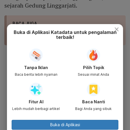
sejarah Gedung Linggarjati.
BACA JUGA
×
Sejarah Gerakan Pramuka Indonesia yang Ada
Buka di Aplikasi Katadata untuk pengalaman
Sejak Zaman Hindia Belanda
terbaik!
Tahun 1981: tempat tersebut masih
berupa gubuk sederhana milik Ibu
Tanpa Iklan
Pilih Topik
Jasitem.
Baca berita lebih nyaman
Sesuai minat Anda
Tahun 1921: tempat tersebut dirombak
menjadi bangunan semi permanen oleh
seorang berkebangsaan Belanda
Fitur AI
Baca Nanti
bernama Tersana.
Lebih mudah berbagi artikel
Bagi Anda yang sibuk
Tahun 1930: bagunan semi permanen
tersebut diubah menjdi bangunan
Buka di Aplikasi
permanan dan menjadi rumah tinggal