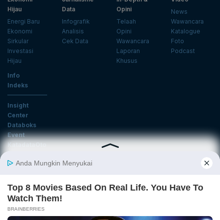
Hijau
Data
Opini
News
Energi Baru
Infografik
Telaah
Wawancara
Ekonomi
Analisis
Opini
Katalogue
Sirkular
Cek Data
Wawancara
Foto
Investasi
Laporan
Podcast
Hijau
Khusus
Info
Indeks
Insight
Center
Databoks
Event
KatadataOto
Langganan Newsletter
Email
Daftar
Ikuti Kami