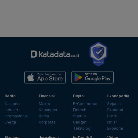
Berita
Finansial
Digital
Ekonopedia
Nasional
Makro
E-Commerce
Sejarah
Industri
Keuangan
Fintech
Ekonomi
Internasional
Bursa
Startup
Profil
Energi
Korporasi
Gadget
Istilah
Teknologi
Ekonomi
Ekonomi
Jurnalisme
In-Depth &
Video